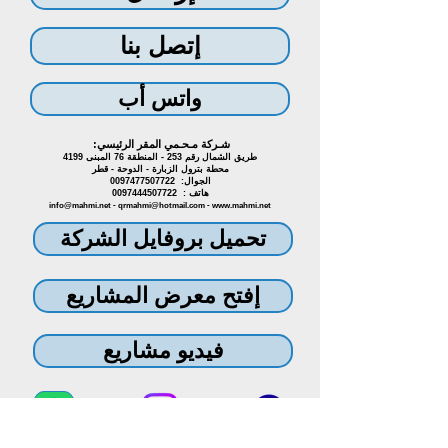
إتصل بنا
واتس أب
:شـركة مـحـمي المقر الرئيسي
طريق الشمال رقم 253 - المنطقة 76 المبنى 4199
محطة بترول الزبارة - الدوحة - قطر
الجوال:
0097477507722
هاتف : 0097444507722
info@mahmi.net -
qrmahmi@hotmail.com -
www.mahmi.net
تحميل بروفايل الشركة
إفتح معرض المشاريع
فيديو مشاريع